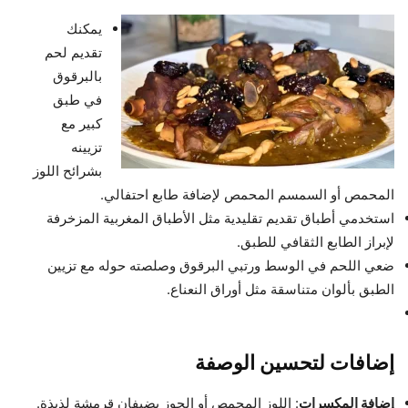
يمكنك
تقديم لحم
بالبرقوق
في طبق
كبير مع
تزيينه
بشرائح اللوز
المحمص أو السمسم المحمص لإضافة طابع احتفالي.
استخدمي أطباق تقديم تقليدية مثل الأطباق المغربية المزخرفة
لإبراز الطابع الثقافي للطبق.
ضعي اللحم في الوسط ورتبي البرقوق وصلصته حوله مع تزيين
الطبق بألوان متناسقة مثل أوراق النعناع.
إضافات لتحسين الوصفة
إضافة المكسرات
: اللوز المحمص أو الجوز يضيفان قرمشة لذيذة.