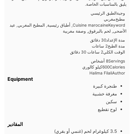
يليق بالمناسبات الخاصة.
وجبة
الطبق الرئيسي
مطبخ
مغربي
Keyword
Cuisine marocaine, أطباق رئيسية, المطبخ المغربي, عيد
الأضحى, لحم بالبرقوق, وصفة مغربية
دقائق
مدة الإعداد
30
دقائق
ساعات
مدة الطبخ
2
ساعات
ساعات
دقائق
الوقت الكلي
2
ساعات
30
دقائق
Servings
8
أشخاص
Calories
600
كيلو كالوري
Halima Filali
Author
Equipment
طنجرة كبيرة
مغرفة خشبية
سكين
لوح تقطيع
المقادير
3.5
كيلوغرام
لحم (غنمي أو بقري)