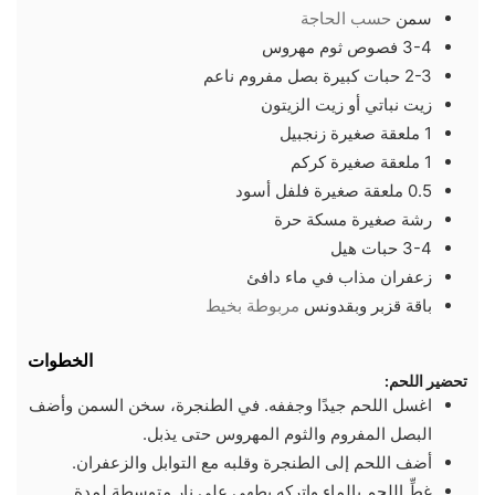
سمن
حسب الحاجة
3-4
فصوص
ثوم مهروس
2-3
حبات كبيرة
بصل مفروم ناعم
زيت نباتي أو زيت الزيتون
1
ملعقة صغيرة
زنجبيل
1
ملعقة صغيرة
كركم
0.5
ملعقة صغيرة
فلفل أسود
رشة صغيرة
مسكة حرة
3-4
حبات
هيل
زعفران مذاب في ماء دافئ
باقة قزبر وبقدونس
مربوطة بخيط
الخطوات
تحضير اللحم:
اغسل اللحم جيدًا وجففه. في الطنجرة، سخن السمن وأضف
البصل المفروم والثوم المهروس حتى يذبل.
أضف اللحم إلى الطنجرة وقلبه مع التوابل والزعفران.
غطِّ اللحم بالماء واتركه يطهى على نار متوسطة لمدة