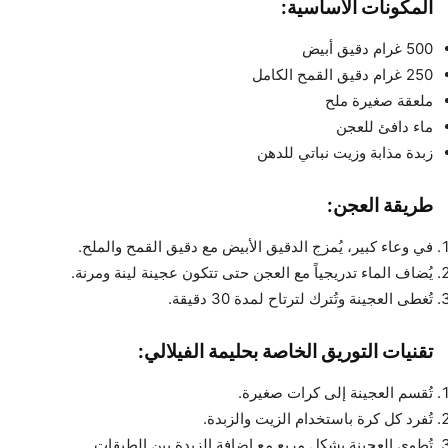
المكونات الأساسية:
500 غرام دقيق أبيض
250 غرام دقيق القمح الكامل
ملعقة صغيرة ملح
ماء دافئ للعجن
زبدة مذابة وزيت نباتي للدهن
طريقة العجن:
في وعاء كبير، يُمزج الدقيق الأبيض مع دقيق القمح والملح.
يُضاف الماء تدريجياً مع العجن حتى تتكون عجينة لينة ومرنة.
تُغطى العجينة وتُترك لترتاح لمدة 30 دقيقة.
تقنيات التوريق الخاصة بحليمة الفيلالي:
تُقسم العجينة إلى كرات صغيرة.
تُفرد كل كرة باستخدام الزيت والزبدة.
تُطوى العجينة بشكل مربع مع إضافة الزبدة بين الطبقات.