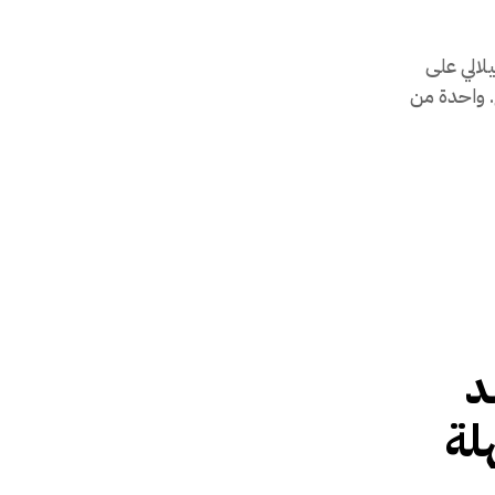
الفيلالي على
. واحدة من
د
لة