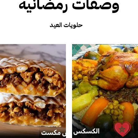
وصفات رمضانية
حلويات العيد