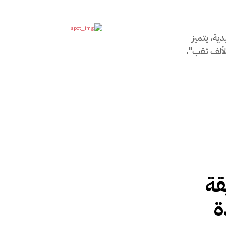
يدية، يتميز
لألف ثقب"،
قة
ة