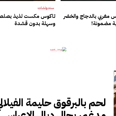
سندوتشات
مغربي بالدجاج والخضر
تاكوس مكست لذيذ بصلص
ية مضمونة!
وسهلة بدون قشدة
لحم بالبرقوق حليمة الفيلال
مدغمر بحال ديال الاعراس