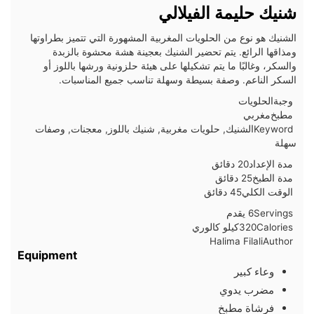
شنيك حليمة الفيلالي
الشنيك هو نوع من الحلويات المغربية المشهورة التي تتميز بطراوتها
ومذاقها الرائع. يتم تحضير الشنيك بعجينة هشة محشوة بالزبدة
والسكر، وغالبًا ما يتم تشكيلها على هيئة حلزونية ورشها باللوز أو
السكر الناعم. وصفة بسيطة وسهلة تناسب جميع المناسبات.
وجبة
الحلويات
مطبخ
مغربي
Keyword
الشنيك, حلويات مغربية, شنيك باللوز, معجنات, وصفات
سهلة
دقائق
مدة الإعداد
20
دقائق
دقائق
مدة الطبخ
25
دقائق
دقائق
الوقت الكلي
45
دقائق
Servings
6
يقدم
Calories
320
كيلو كالوري
Halima Filali
Author
Equipment
وعاء كبير
مضرب يدوي
فرشاة مطبخ