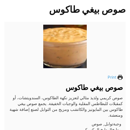
صوص بيغي طاكوس
Print
صوص بيغي طاكوس
صوص كريمي ولذيذ مثالي لتعزيز نكهة الطاكوس، السندويتشات، أو
كمقبلات للبطاطس المقلية والوجبات الخفيفة. يجمع صوص بيغي
طاكوس بين المايونيز والكاتشب ومزيج من التوابل لصنع إضافة شهية
ومنعشة.
وجبة
توابل, صوص
مطبخ
المطبخ المكسيكي