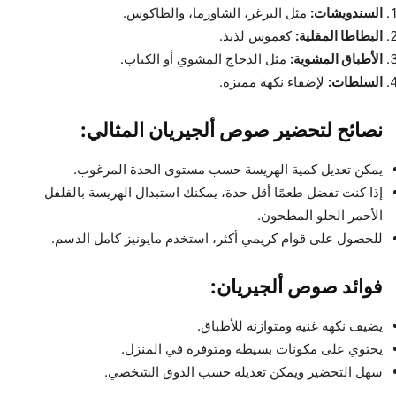
السندويشات:
مثل البرغر، الشاورما، والطاكوس.
البطاطا المقلية:
كغموس لذيذ.
الأطباق المشوية:
مثل الدجاج المشوي أو الكباب.
السلطات:
لإضفاء نكهة مميزة.
نصائح لتحضير صوص ألجيريان المثالي:
يمكن تعديل كمية الهريسة حسب مستوى الحدة المرغوب.
إذا كنت تفضل طعمًا أقل حدة، يمكنك استبدال الهريسة بالفلفل
الأحمر الحلو المطحون.
للحصول على قوام كريمي أكثر، استخدم مايونيز كامل الدسم.
فوائد صوص ألجيريان:
يضيف نكهة غنية ومتوازنة للأطباق.
يحتوي على مكونات بسيطة ومتوفرة في المنزل.
سهل التحضير ويمكن تعديله حسب الذوق الشخصي.