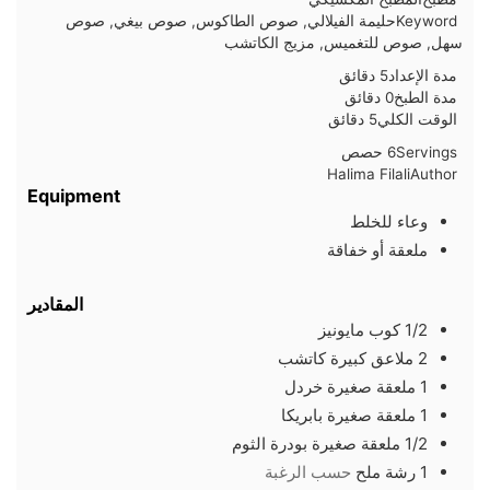
Keyword
حليمة الفيلالي, صوص الطاكوس, صوص بيغي, صوص
سهل, صوص للتغميس, مزيج الكاتشب
دقائق
مدة الإعداد
5
دقائق
دقائق
مدة الطبخ
0
دقائق
دقائق
الوقت الكلي
5
دقائق
Servings
6
حصص
Halima Filali
Author
Equipment
وعاء للخلط
ملعقة أو خفاقة
المقادير
1/2
كوب
مايونيز
2
ملاعق كبيرة
كاتشب
1
ملعقة صغيرة
خردل
1
ملعقة صغيرة
بابريكا
1/2
ملعقة صغيرة
بودرة الثوم
1
رشة
ملح
حسب الرغبة