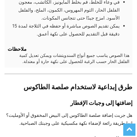
في وعاء للخلط، قم بخلط المايونيز، الكاتشب، معجون
الفلفل الحار، الثوم المهروس، الكمون، الملح، والفلفل
الأسود. امزج جيدًا حتى تتجانس المكونات.
يمكن تقديم الصوص مباشرة أو حفظه في الثلاجة لمدة 15
دقيقة قبل التقديم للحصول على نكهة أعمق.
ملاحظات
هذا الصوص يناسب جميع أنواع السندويتشات ويمكن تعديل كمية
الفلفل الحار حسب الرغبة للحصول على نكهة حارة أو معتدلة.
طرق إبداعية لاستخدام صلصة الطاكوس
إضافتها إلى وجبات الإفطار
هل جربت إضافة صلصة الطاكوس إلى البيض المخفوق أو الأومليت؟
إنها طريقة رائعة لإضفاء نكهة مكسيكية على وجبتك الصباحية.