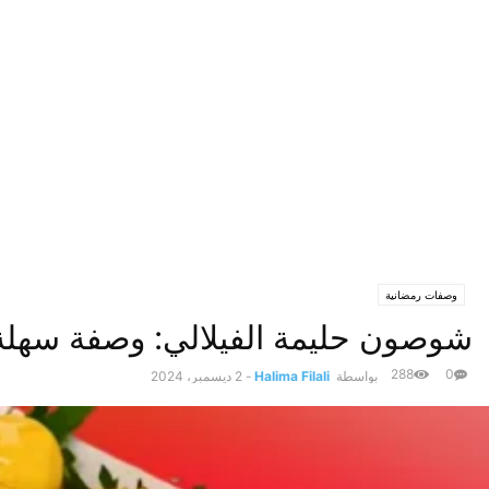
وصفات رمضانية
شوصون حليمة الفيلالي​: وصفة سهلة
288
0
بواسطة
Halima Filali
-
2 ديسمبر، 2024